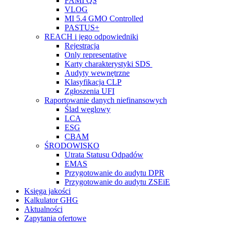
FAMI QS
VLOG
MI 5.4 GMO Controlled
PASTUS+
REACH i jego odpowiedniki
Rejestracja
Only representative
Karty charakterystyki SDS
Audyty wewnętrzne
Klasyfikacja CLP
Zgłoszenia UFI
Raportowanie danych niefinansowych
Ślad węglowy
LCA
ESG
CBAM
ŚRODOWISKO
Utrata Statusu Odpadów
EMAS
Przygotowanie do audytu DPR
Przygotowanie do audytu ZSEiE
Księga jakości
Kalkulator GHG
Aktualności
Zapytania ofertowe