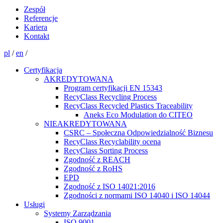
Zespół
Referencje
Kariera
Kontakt
pl
/
en
/
Certyfikacja
AKREDYTOWANA
Program certyfikacji EN 15343
RecyClass Recycling Process
RecyClass Recycled Plastics Traceability
Aneks Eco Modulation do CITEO
NIEAKREDYTOWANA
CSRC – Społeczna Odpowiedzialność Biznesu
RecyClass Recyclability ocena
RecyClass Sorting Process
Zgodność z REACH
Zgodność z RoHS
EPD
Zgodność z ISO 14021:2016
Zgodności z normami ISO 14040 i ISO 14044
Usługi
Systemy Zarządzania
ISO 9001