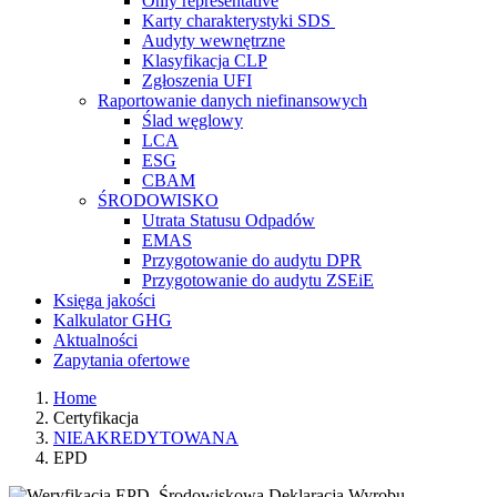
Only representative
Karty charakterystyki SDS
Audyty wewnętrzne
Klasyfikacja CLP
Zgłoszenia UFI
Raportowanie danych niefinansowych
Ślad węglowy
LCA
ESG
CBAM
ŚRODOWISKO
Utrata Statusu Odpadów
EMAS
Przygotowanie do audytu DPR
Przygotowanie do audytu ZSEiE
Księga jakości
Kalkulator GHG
Aktualności
Zapytania ofertowe
Home
Certyfikacja
NIEAKREDYTOWANA
EPD