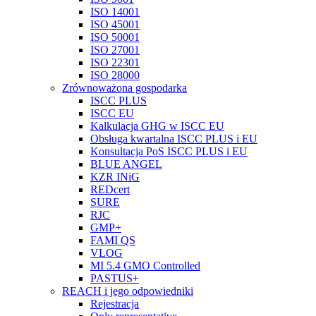
ISO 14001
ISO 45001
ISO 50001
ISO 27001
ISO 22301
ISO 28000
Zrównoważona gospodarka
ISCC PLUS
ISCC EU
Kalkulacja GHG w ISCC EU
Obsługa kwartalna ISCC PLUS i EU
Konsultacja PoS ISCC PLUS i EU
BLUE ANGEL
KZR INiG
REDcert
SURE
RJC
GMP+
FAMI QS
VLOG
MI 5.4 GMO Controlled
PASTUS+
REACH i jego odpowiedniki
Rejestracja