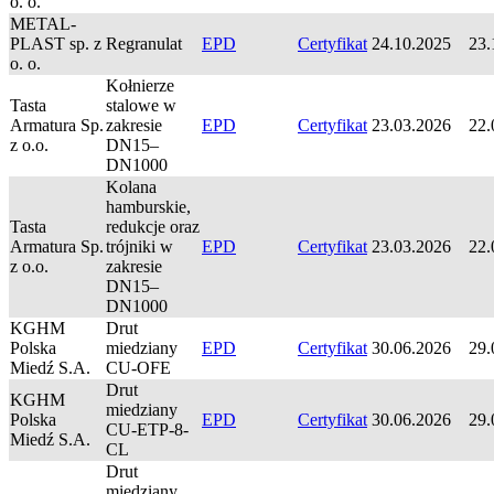
o. o.
METAL-
PLAST sp. z
Regranulat
EPD
Certyfikat
24.10.2025
23.
o. o.
Kołnierze
Tasta
stalowe w
Armatura Sp.
zakresie
EPD
Certyfikat
23.03.2026
22.
z o.o.
DN15–
DN1000
Kolana
hamburskie,
Tasta
redukcje oraz
Armatura Sp.
trójniki w
EPD
Certyfikat
23.03.2026
22.
z o.o.
zakresie
DN15–
DN1000
KGHM
Drut
Polska
miedziany
EPD
Certyfikat
30.06.2026
29.
Miedź S.A.
CU-OFE
Drut
KGHM
miedziany
Polska
EPD
Certyfikat
30.06.2026
29.
CU-ETP-8-
Miedź S.A.
CL
Drut
miedziany