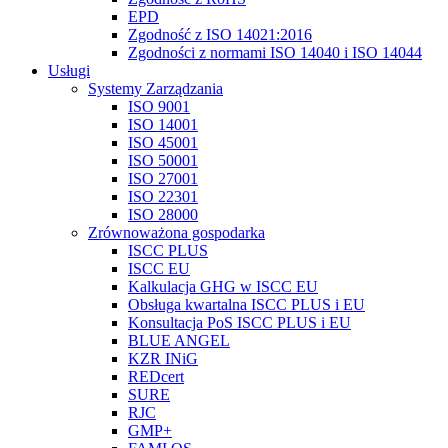
EPD
Zgodność z ISO 14021:2016
Zgodności z normami ISO 14040 i ISO 14044
Usługi
Systemy Zarządzania
ISO 9001
ISO 14001
ISO 45001
ISO 50001
ISO 27001
ISO 22301
ISO 28000
Zrównoważona gospodarka
ISCC PLUS
ISCC EU
Kalkulacja GHG w ISCC EU
Obsługa kwartalna ISCC PLUS i EU
Konsultacja PoS ISCC PLUS i EU
BLUE ANGEL
KZR INiG
REDcert
SURE
RJC
GMP+