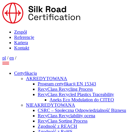
Zespół
Referencje
Kariera
Kontakt
pl
/
en
/
Certyfikacja
AKREDYTOWANA
Program certyfikacji EN 15343
RecyClass Recycling Process
RecyClass Recycled Plastics Traceability
Aneks Eco Modulation do CITEO
NIEAKREDYTOWANA
CSRC – Społeczna Odpowiedzialność Biznesu
RecyClass Recyclability ocena
RecyClass Sorting Process
Zgodność z REACH
Zgodność z RoHS