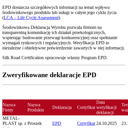
EPD dostarcza szczegółowych informacji na temat wpływu
środowiskowego produktu lub usługi w całym jego cyklu życia
(
LCA – Life Cycle Assessment
).
Środowiskowa Deklaracja Wyrobu pozwala firmom na
transparentną komunikację ich działań proekologicznych,
wspierając budowanie przewagi konkurencyjnej oraz spełnianie
wymagań rynkowych i regulacyjnych. Weryfikacja EPD to
niezależne i obiektywne potwierdzenie zawartych w niej informacji.
Silk Road Certification opracowuje własny Program EPD.
Zweryfikowane deklaracje EPD
Data
Nazwa
Nazwa
Ter
Deklaracja
Certyfikat
weryfikacji
Firmy
Produktu
waż
deklaracji
METAL-
PLAST sp. z
Proszek
EPD
Certyfikat
24.10.2025
23.