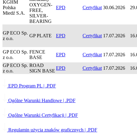
KGHM
OXYGEN-
Polska
EPD
Certyfikat
30.06.2026
29.
FREE,
Miedź S.A.
SILVER-
BEARING
GP ECO Sp.
GP PLATE
EPD
Certyfikat
17.07.2026
16.
z o.o.
GP ECO Sp.
FENCE
EPD
Certyfikat
17.07.2026
16.
z o.o.
BASE
GP ECO Sp.
ROAD
EPD
Certyfikat
17.07.2026
16.
z o.o.
SIGN BASE
EPD Program PL
| .PDF
Ogólne Warunki Handlowe
| .PDF
Ogólne Warunki Certyfikacji
| .PDF
Regulamin użycia znaków graficznych
| .PDF